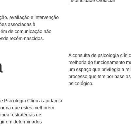
| Motricidade Orofacial
ção, avaliação e intervenção
ões associadas à
mbém de comunicação não
desde recém-nascidos.
A consulta de psicologia clín
a
melhoria do funcionamento men
um espaço que privilegia a rel
processo que tem por base as 
psicológico.
de Psicologia Clínica ajudam a
 forma que estes melhorem
inear estratégias de
gir em determinados