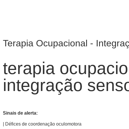
Terapia Ocupacional - Integra
terapia ocupacio
integração senso
Sinais de alerta:
| Défices de coordenação oculomotora