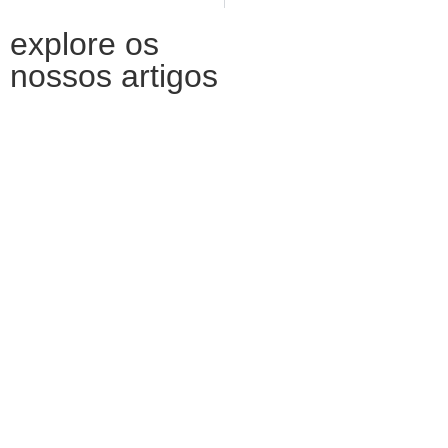
explore os
nossos artigos
Comportamento e competências
sociais em crianças dos 3 aos 5 anos
de idade: Relação com o
processamento sensorial
Luto em tempo de pandemia COVID-
19
O que é a saúde mental?