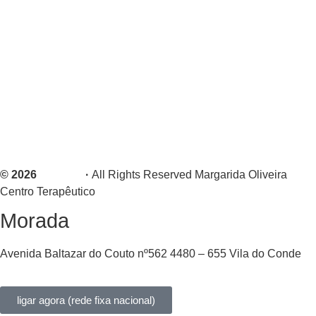
Blog
Contactos
Cookies
Política de Privacidade
Livro de Reclamações
© 2026
CREAT!
·
All Rights Reserved Margarida Oliveira
Centro Terapêutico
Morada
Avenida Baltazar do Couto nº562 4480 – 655 Vila do Conde
ligar agora (rede fixa nacional)