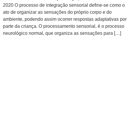
2020 O processo de integração sensorial define-se como o
ato de organizar as sensações do próprio corpo e do
ambiente, podendo assim ocorrer respostas adaptativas por
parte da criança. O processamento sensorial, é o processo
neurológico normal, que organiza as sensações para […]
Comportamento e
competências sociais em
crianças dos 3 aos 5 anos de
idade: Relação com o
processamento sensorial
Luto em tempo de pandemia
COVID-19