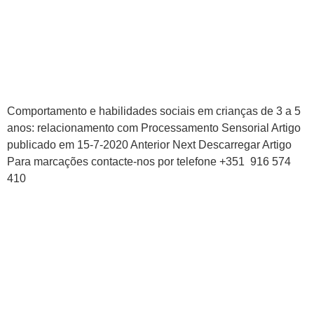
Artigo: Comportamento e
habilidades sociais em
crianças de 3 a 5 anos
Comportamento e habilidades sociais em crianças de 3 a 5
anos: relacionamento com Processamento Sensorial Artigo
publicado em 15-7-2020 Anterior Next Descarregar Artigo
Para marcações contacte-nos por telefone +351 916 574
410
Blog
Contactos
Cookies
Política de Privacidade
Livro de Reclamações