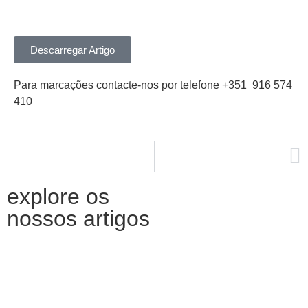
Descarregar Artigo
Para marcações contacte-nos por telefone +351 916 574
410
PRÓXIMO
O que é a saúde mental?
explore os
nossos artigos
Artigo: Porque falamos tanto de
integração sensorial no